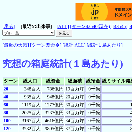
[戻る]
[最近の出来事]
[ALL]
[ターン43546(現在)]
[43545]
[
[最近の天気]
[ターン差命令]
[統計 ALL]
[統計１島あたり]
究想の箱庭統計(１島あたり)
ターン
総人口
総資金
総面積
総預金
総ミサイル発
20
348百人
786億円
19百万坪
0千億
40
935百人
948億円
20百万坪
0千億
60
1119百人
1277億円
30百万坪
0千億
80
2025百人
3237億円
33百万坪
0千億
100
3167百人
4616億円
34百万坪
0千億
120
3532百人
9895億円
37百万坪
0千億