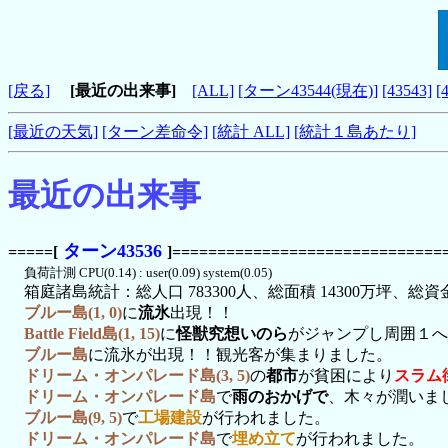
[戻る]
[最近の出来事]
[ALL]
[ターン43544(現在)]
[43543]
[
[最近の天気]
[ターン差命令]
[統計 ALL]
[統計１島あたり]
最近の出来事
ターン43536
=====[
]==============================
負荷計測 CPU(0.14) : user(0.09) system(0.05)
箱庭諸島統計：総人口 783300人、総面積 14300万坪、総資金 1
ブルー島(1, 0)
に
流氷
出現！！
Battle Field島(1, 15)
に
怪獣究想いのら
がジャンプし周囲１へ
ブルー島
に流氷が出現！！観光客が集まりました。
ドリーム・オンパレード島(3, 5)
の
都市
が貧困により
スラム
ドリーム・オンパレード島
で
雨のおかげで
、木々が潤いま
ブルー島(9, 5)
で
工場建設
が行われました。
ドリーム・オンパレード島
で
埋め立て
が行われました。