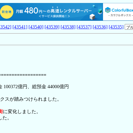
43542]
[43541]
[43540]
[43539]
[43538]
[43537]
[43536]
[43535]
==================
00372億円、総預金 44000億円
クスが踏みつけられました。
街
に変化しました。
した。