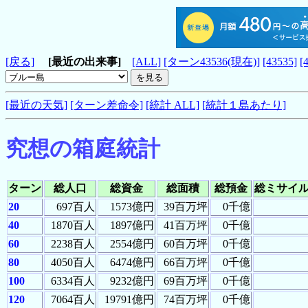
[戻る]
[最近の出来事]
[ALL]
[ターン43536(現在)]
[43535]
[
[最近の天気]
[ターン差命令]
[統計 ALL]
[統計１島あたり]
究想の箱庭統計
ターン
総人口
総資金
総面積
総預金
総ミサイ
20
697百人
1573億円
39百万坪
0千億
40
1870百人
1897億円
41百万坪
0千億
60
2238百人
2554億円
60百万坪
0千億
80
4050百人
6474億円
66百万坪
0千億
100
6334百人
9232億円
69百万坪
0千億
120
7064百人
19791億円
74百万坪
0千億