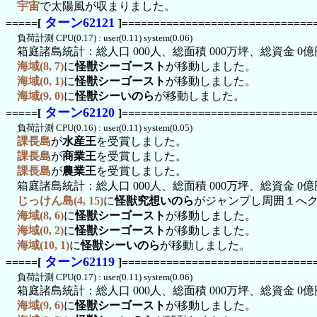
宇宙
で太陽風が収まりました。
ターン62121
=====[
]==============================
負荷計測 CPU(0.17) : user(0.11) system(0.06)
箱庭諸島統計：総人口 000人、総面積 000万坪、総資金 0億
海域(8, 7)
に
怪獣シーゴースト
が移動しました。
海域(0, 1)
に
怪獣シーゴースト
が移動しました。
海域(9, 0)
に
怪獣シーいのら
が移動しました。
ターン62120
=====[
]==============================
負荷計測 CPU(0.16) : user(0.11) system(0.05)
課長島
が
水産王
を受賞しました。
課長島
が
商業王
を受賞しました。
課長島
が
農業王
を受賞しました。
箱庭諸島統計：総人口 000人、総面積 000万坪、総資金 0億
じっけん島(4, 15)
に
怪獣究想いのら
がジャンプし周囲１へ
海域(8, 6)
に
怪獣シーゴースト
が移動しました。
海域(0, 2)
に
怪獣シーゴースト
が移動しました。
海域(10, 1)
に
怪獣シーいのら
が移動しました。
ターン62119
=====[
]==============================
負荷計測 CPU(0.17) : user(0.11) system(0.06)
箱庭諸島統計：総人口 000人、総面積 000万坪、総資金 0億
海域(9, 6)
に
怪獣シーゴースト
が移動しました。