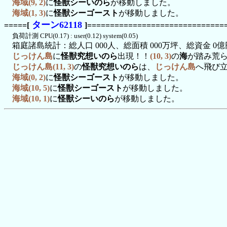
海域(9, 2)
に
怪獣シーいのら
が移動しました。
海域(1, 3)
に
怪獣シーゴースト
が移動しました。
ターン62118
=====[
]==============================
負荷計測 CPU(0.17) : user(0.12) system(0.05)
箱庭諸島統計：総人口 000人、総面積 000万坪、総資金 0億
じっけん島
に
怪獣究想いのら
出現！！
(10, 3)
の
海
が踏み荒
じっけん島(11, 3)
の
怪獣究想いのら
は、
じっけん島
へ飛び
海域(0, 2)
に
怪獣シーゴースト
が移動しました。
海域(10, 5)
に
怪獣シーゴースト
が移動しました。
海域(10, 1)
に
怪獣シーいのら
が移動しました。