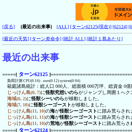
[戻る]
[最近の出来事]
[ALL]
[ターン62125(現在)]
[62124]
[
[最近の天気]
[ターン差命令]
[統計 ALL]
[統計１島あたり]
最近の出来事
ターン62125
=====[
]==============================
負荷計測 CPU(0.16) : user(0.12) system(0.04)
箱庭諸島統計：総人口 000人、総面積 000万坪、総資金 0億
じっけん島(0, 7)
に
怪獣究想いのら
がジャンプし周囲１へク
海域(6, 2)
に
怪獣シーいのら
が移動しました。
海域(7, 10)
に
怪獣シーゴースト
が移動しました。
じっけん島(11, 10)
の
海
が
怪獣シーゴースト
に踏み荒らされ
じっけん島(11, 11)
の
海
が
怪獣シーゴースト
に踏み荒らされ
じっけん島(11, 10)
の
荒地
が
怪獣シーゴースト
に踏み荒らさ
ターン62124
=====[
]==============================