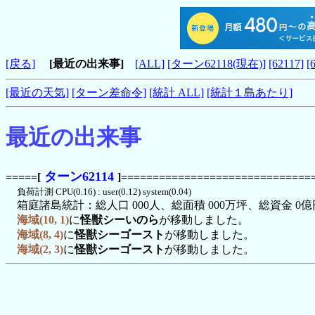
[戻る]
[最近の出来事]
[ALL]
[ターン62118(現在)]
[62117]
[
[最近の天気]
[ターン差命令]
[統計 ALL]
[統計１島あたり]
最近の出来事
ターン62114
=====[
]==============================
負荷計測 CPU(0.16) : user(0.12) system(0.04)
箱庭諸島統計：総人口 000人、総面積 000万坪、総資金 0億
海域(10, 1)
に
怪獣シーいのら
が移動しました。
海域(8, 4)
に
怪獣シーゴースト
が移動しました。
海域(2, 3)
に
怪獣シーゴースト
が移動しました。