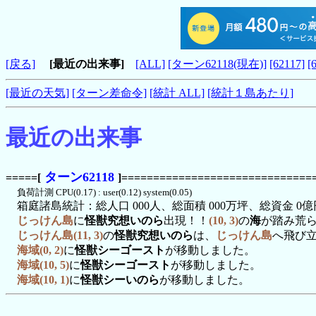
[戻る]
[最近の出来事]
[ALL]
[ターン62118(現在)]
[62117]
[
[最近の天気]
[ターン差命令]
[統計 ALL]
[統計１島あたり]
最近の出来事
ターン62118
=====[
]==============================
負荷計測 CPU(0.17) : user(0.12) system(0.05)
箱庭諸島統計：総人口 000人、総面積 000万坪、総資金 0億
じっけん島
に
怪獣究想いのら
出現！！
(10, 3)
の
海
が踏み荒
じっけん島(11, 3)
の
怪獣究想いのら
は、
じっけん島
へ飛び
海域(0, 2)
に
怪獣シーゴースト
が移動しました。
海域(10, 5)
に
怪獣シーゴースト
が移動しました。
海域(10, 1)
に
怪獣シーいのら
が移動しました。