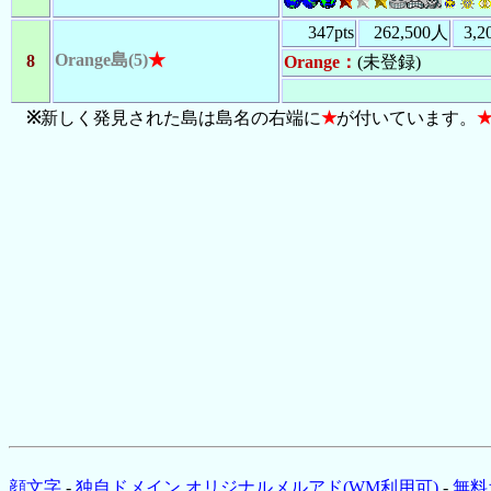
347pts
262,500人
3,
Orange島(5)
★
8
Orange
：
(未登録)
※
新しく発見された島は島名の右端に
★
が付いています。
顔文字
-
独自ドメイン オリジナルメルアド(WM利用可)
-
無料