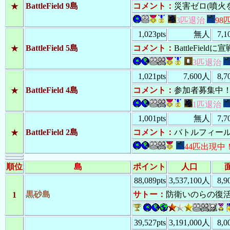
46100
：
黒砂島
ターン
BattleField 9島
コメント：
災害ゼロ(噴火を
★
46016
：
キャン
ターン
3匹退治
98
46000
：
黒砂島
ターン
1,023pts
無人
7,
45985
：
山梨島
ターン
45972
：
山梨島
BattleField 5島
コメント：
BattleFi
★
ターン
45948
：
山梨島
ターン
3匹退治
45945
：
山梨島
ターン
1,021pts
7,600人
8,
45900
：
黒砂島
ターン
BattleField 4島
コメント：
参加者募集中！
★
45800
：
黒砂島
ターン
45777
：
♂
キャ
ターン
1匹退治
45700
：
黒砂島
ターン
1,001pts
無人
7,
45677
：
山梨島
ターン
BattleField 2島
コメント：
バトルフィー
★
45670
：
山梨島
ターン
45652
：
♂
キャ
ターン
44匹出現中
45610
：
山梨島
ターン
45600
：
黒砂島
順位
島
ポイント
人口
ターン
45500
：
黒砂島
ターン
88,089pts
3,537,100人
8,
45461
：
♂
キャ
ターン
黒砂島
サトー
：
防衛いのらの復
1
45438
：
山梨島
ターン
45429
：
山梨島
ターン
45400
：
黒砂島
ターン
39,527pts
3,191,000人
8,