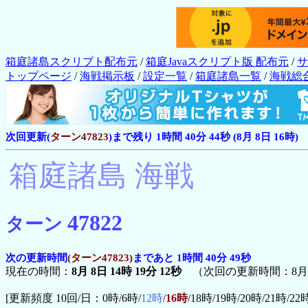
箱庭諸島スクリプト配布元
/
箱庭Javaスクリプト版 配布元
/
サ
トップページ
/
海戦掲示板
/
設定一覧
/
箱庭諸島一覧
/
海戦総
次回更新(
ターン47823
)まで残り 1時間 40分 43秒 (8月 8日 16時)
箱庭諸島 海戦
47822
ターン
次の更新時間
(ターン47823)
まであと 1時間 40分 49秒
現在の時間：
8月 8日 14時 19分 12秒
（次回の更新時間：8月 8
[更新頻度 10回/日：0時/6時/
12時
/
16時
/18時/19時/20時/21時/22