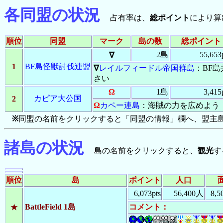
47584
：
*島
、放
ターン
各同盟の状況
47584
：
test島
、
ターン
占有率は、
総ポイント
により算
47584
：
test'島
ターン
47582
：
test島
が
ターン
順位
同盟
マーク
島の数
総ポイント
47582
：
test'島
ターン
47582
：
*島
が
te
ターン
2島
55,653
∇
47581
：
カペー
ターン
1
BF島怪獣討伐連盟
∇
レイルフィードル帝国群島
：BF
47546
：
カペー
ターン
さい
47546
：
カペー
ターン
Ω
1島
3,415
47543
：
南の島
ターン
カピア大公国
2
Ω
カペー連島
：海賊の力を広めよう
47536
：
カペー
ターン
47500
：
黒砂島
ターン
※
同盟の名前をクリックすると「同盟の情報」欄へ、盟主
47498
：
南の島
ターン
47482
：
樺太連
ターン
諸島の状況
47400
：
黒砂島
ターン
島の名前をクリックすると、
観光
す
47357
：
カペー
ターン
47300
：
黒砂島
ターン
47233
：
カペー
ターン
順位
島
ポイント
人口
47200
：
黒砂島
ターン
6,073pts
56,400人
8,
47152
：
タダノ
ターン
BattleField 1島
コメント：
★
47133
：
カペー
ターン
47126
：
カペー
ターン