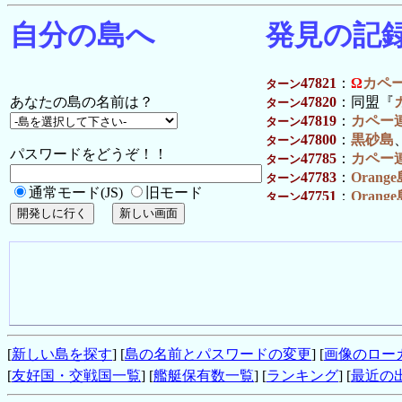
自分の島へ
発見の記
47821
：
Ω
カペ
ターン
あなたの島の名前は？
47820
：同盟『
ターン
47819
：
カペー
ターン
47800
：
黒砂島
ターン
パスワードをどうぞ！！
47785
：
カペー
ターン
47783
：
Orang
ターン
通常モード(JS)
旧モード
47751
：
Orang
ターン
47749
：
Orang
ターン
47732
：
Orang
ターン
47729
：
キャン
ターン
47727
：
キャン
ターン
47700
：
黒砂島
ターン
47693
：
Orang
ターン
47637
：
カペー
ターン
47607
：
カペー
ターン
[
新しい島を探す
] [
島の名前とパスワードの変更
] [
画像のロー
47606
：
タダノ
ターン
[
友好国・交戦国一覧
] [
艦艇保有数一覧
] [
ランキング
] [
最近の
47600
：
黒砂島
ターン