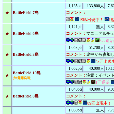
47124
：
カペー
ターン
1,135pts
133,800人
7,
47123
：
カペー
ターン
BattleField 7島
コメント：
★
47121
：
カペー
ターン
19匹出現中！
1
47100
：
黒砂島
ターン
47062
：
カペー
ターン
1,121pts
無人
8,
47035
：
カペー
ターン
BattleField 6島
コメント：
マニュアルチ
★
47000
：
黒砂島
ターン
8匹退治
46965
：
カペー
ターン
46920
：
カペー
ターン
1,053pts
51,700人
8,
46900
：
黒砂島
ターン
BattleField 3島
コメント：
途中から参加
★
46885
：
カペー
ターン
43匹出現
46800
：
黒砂島
ターン
46700
：
黒砂島
1,052pts
40,000人
10,
ターン
BattleField 10島
46600
：
黒砂島
ターン
コメント：
注意：イベン
★
(陣営開発可)
46575
：
島鳥島
ターン
1匹退治
46574
：
島鳥島
ターン
1,040pts
40,000人
9,
46500
：
黒砂島
ターン
46400
：
黒砂島
ターン
BattleField 8島
コメント：
★
46300
：
黒砂島
ターン
89匹出現中！
46213
：
山梨島
ターン
1,030pts
無人
7,
46200
：
黒砂島
ターン