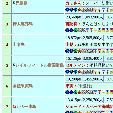
45372
：
ぬの島
ターン
∇
児島島
カミさん
：
スーパー防衛い
2
45367
：
山梨島
ターン
45364
：
山梨島
ターン
45359
：
山梨島
ターン
23,568pts
1,093,900人
8,
45345
：
山梨島
ターン
樺太連邦島
書記長
：
ほんとは久しぶ
3
45307
：
ぬの島
ターン
45303
：
ぬの島
ターン
45302
：
山梨島
18,872pts
2,505,800人
8,
ターン
45300
：
黒砂島
ターン
山梨島
山懸
：
戦争相手募集中で
4
45294
：
ぬの島
ターン
45287
：
♂
キャ
ターン
16,126pts
3,036,400人
8,
45262
：
黒酢島
ターン
45232
：
国産果
ターン
∇
レイルフィードル帝国群島
セルティン
：
消耗品扱い
5
45222
：
ぬの島
ターン
45218
：
黒酢島
ターン
10,200pts
1,455,900人
8,
45215
：
キャン
ターン
45204
：
ぬの島
ターン
国産果実島
果実
：
(未登録)
6
45200
：
黒砂島
ターン
45170
：
ぬの島
ターン
3,415pts
2,250,700人
7,
Ω
カペー連島
シェード・カペーア海賊
7